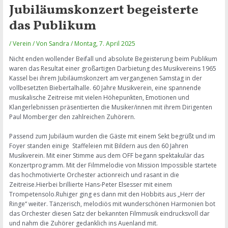
Jubiläumskonzert begeisterte
das Publikum
/
Verein
/ Von
Sandra
/
Montag, 7. April 2025
Nicht enden wollender Beifall und absolute Begeisterung beim Publikum
waren das Resultat einer großartigen Darbietung des Musikvereins 1965
Kassel bei ihrem Jubiläumskonzert am vergangenen Samstag in der
vollbesetzten Biebertalhalle. 60 Jahre Musikverein, eine spannende
musikalische Zeitreise mit vielen Höhepunkten, Emotionen und
Klangerlebnissen präsentierten die Musiker/innen mit ihrem Dirigenten
Paul Momberger den zahlreichen Zuhörern.
Passend zum Jubiläum wurden die Gäste mit einem Sekt begrüßt und im
Foyer standen einige Staffeleien mit Bildern aus den 60 Jahren
Musikverein. Mit einer Stimme aus dem OFF begann spektakulär das
Konzertprogramm. Mit der Filmmelodie von Mission Impossible startete
das hochmotivierte Orchester actionreich und rasant in die
Zeitreise.Hierbei brillierte Hans-Peter Elsesser mit einem
Trompetensolo.Ruhiger ging es dann mit den Hobbits aus „Herr der
Ringe“ weiter. Tänzerisch, melodiös mit wunderschönen Harmonien bot
das Orchester diesen Satz der bekannten Filmmusik eindrucksvoll dar
und nahm die Zuhörer gedanklich ins Auenland mit.