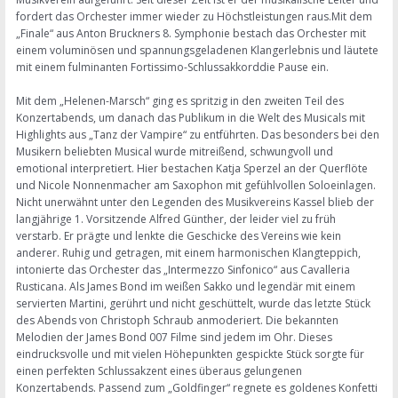
fordert das Orchester immer wieder zu Höchstleistungen raus.Mit dem
„Finale“ aus Anton Bruckners 8. Symphonie bestach das Orchester mit
einem voluminösen und spannungsgeladenen Klangerlebnis und läutete
mit einem fulminanten Fortissimo-Schlussakkorddie Pause ein.
Mit dem „Helenen-Marsch“ ging es spritzig in den zweiten Teil des
Konzertabends, um danach das Publikum in die Welt des Musicals mit
Highlights aus „Tanz der Vampire“ zu entführten. Das besonders bei den
Musikern beliebten Musical wurde mitreißend, schwungvoll und
emotional interpretiert. Hier bestachen Katja Sperzel an der Querflöte
und Nicole Nonnenmacher am Saxophon mit gefühlvollen Soloeinlagen.
Nicht unerwähnt unter den Legenden des Musikvereins Kassel blieb der
langjährige 1. Vorsitzende Alfred Günther, der leider viel zu früh
verstarb. Er prägte und lenkte die Geschicke des Vereins wie kein
anderer. Ruhig und getragen, mit einem harmonischen Klangteppich,
intonierte das Orchester das „Intermezzo Sinfonico“ aus Cavalleria
Rusticana. Als James Bond im weißen Sakko und legendär mit einem
servierten Martini, gerührt und nicht geschüttelt, wurde das letzte Stück
des Abends von Christoph Schraub anmoderiert. Die bekannten
Melodien der James Bond 007 Filme sind jedem im Ohr. Dieses
eindrucksvolle und mit vielen Höhepunkten gespickte Stück sorgte für
einen perfekten Schlussakzent eines überaus gelungenen
Konzertabends. Passend zum „Goldfinger“ regnete es goldenes Konfetti