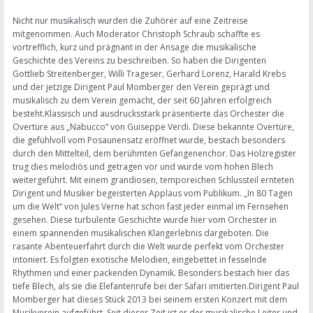
Nicht nur musikalisch wurden die Zuhörer auf eine Zeitreise
mitgenommen. Auch Moderator Christoph Schraub schaffte es
vortrefflich, kurz und prägnant in der Ansage die musikalische
Geschichte des Vereins zu beschreiben. So haben die Dirigenten
Gottlieb Streitenberger, Willi Trageser, Gerhard Lorenz, Harald Krebs
und der jetzige Dirigent Paul Momberger den Verein geprägt und
musikalisch zu dem Verein gemacht, der seit 60 Jahren erfolgreich
besteht.Klassisch und ausdrucksstark präsentierte das Orchester die
Overtüre aus „Nabucco“ von Guiseppe Verdi. Diese bekannte Overtüre,
die gefühlvoll vom Posaunensatz eröffnet wurde, bestach besonders
durch den Mittelteil, dem berühmten Gefangenenchor. Das Holzregister
trug dies melodiös und getragen vor und wurde vom hohen Blech
weitergeführt. Mit einem grandiosen, temporeichen Schlussteil ernteten
Dirigent und Musiker begeisterten Applaus vom Publikum. „In 80 Tagen
um die Welt“ von Jules Verne hat schon fast jeder einmal im Fernsehen
gesehen. Diese turbulente Geschichte wurde hier vom Orchester in
einem spannenden musikalischen Klangerlebnis dargeboten. Die
rasante Abenteuerfahrt durch die Welt wurde perfekt vom Orchester
intoniert. Es folgten exotische Melodien, eingebettet in fesselnde
Rhythmen und einer packenden Dynamik. Besonders bestach hier das
tiefe Blech, als sie die Elefantenrufe bei der Safari imitierten.Dirigent Paul
Momberger hat dieses Stück 2013 bei seinem ersten Konzert mit dem
Musikverein aufgeführt. Seit dieser Zeit ist er der musikalische Leiter und