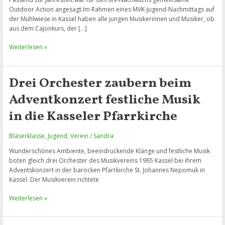
Outdoor Action angesagt.Im Rahmen eines MVK-Jugend-Nachmittags auf
der Mühlwiese in Kassel haben alle jungen Musikerinnen und Musiker, ob
aus dem Cajonkurs, der […]
Spiel
Weiterlesen »
und
Spaß
beim
Drei Orchester zaubern beim
Jugendnachmittag
des
Adventkonzert festliche Musik
Musikvereins
in die Kasseler Pfarrkirche
Kassel
Bläserklasse
,
Jugend
,
Verein
/
Sandra
Wunderschönes Ambiente, beeindruckende Klänge und festliche Musik
boten gleich drei Orchester des Musikvereins 1965 Kassel bei ihrem
Adventskonzert in der barocken Pfarrkirche St. Johannes Nepomuk in
Kassel. Der Musikverein richtete
Drei
Weiterlesen »
Orchester
zaubern