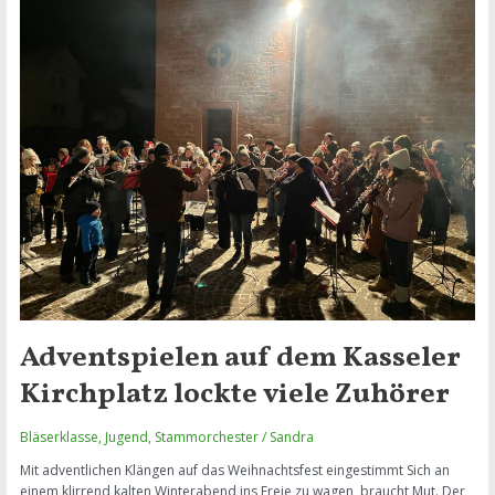
Adventspielen auf dem Kasseler
Kirchplatz lockte viele Zuhörer
Bläserklasse
,
Jugend
,
Stammorchester
/
Sandra
Mit adventlichen Klängen auf das Weihnachtsfest eingestimmt Sich an
einem klirrend kalten Winterabend ins Freie zu wagen, braucht Mut. Der