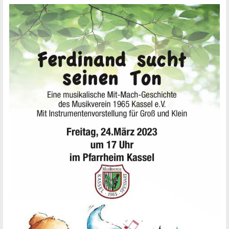
den
Martinszügen
in
Kassel
und
Wirtheim