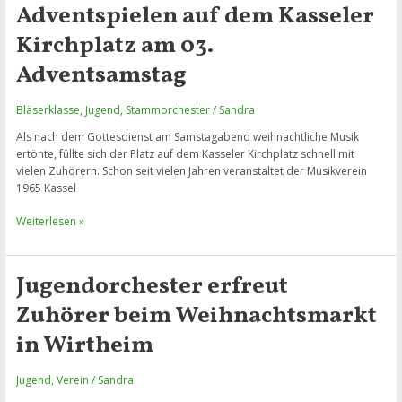
beim
Adventspielen auf dem Kasseler
Adventkonzert
festliche
Kirchplatz am 03.
Musik
Adventsamstag
in
die
Kasseler
Bläserklasse
,
Jugend
,
Stammorchester
/
Sandra
Pfarrkirche
Als nach dem Gottesdienst am Samstagabend weihnachtliche Musik
ertönte, füllte sich der Platz auf dem Kasseler Kirchplatz schnell mit
vielen Zuhörern. Schon seit vielen Jahren veranstaltet der Musikverein
1965 Kassel
Adventspielen
Weiterlesen »
auf
dem
Kasseler
Jugendorchester erfreut
Kirchplatz
am
Zuhörer beim Weihnachtsmarkt
03.
in Wirtheim
Adventsamstag
Jugend
,
Verein
/
Sandra