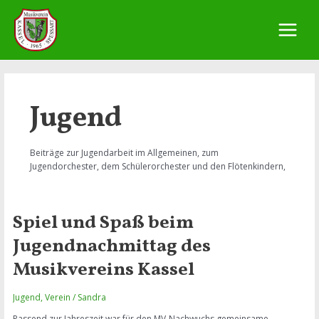
Zum
Inhalt
springen
Main
Menu
Jugend
Beiträge zur Jugendarbeit im Allgemeinen, zum
Jugendorchester, dem Schülerorchester und den Flötenkindern,
Spiel und Spaß beim
Jugendnachmittag des
Musikvereins Kassel
Jugend
,
Verein
/
Sandra
Passend zur Jahreszeit war für den MV-Nachwuchs gemeinsame