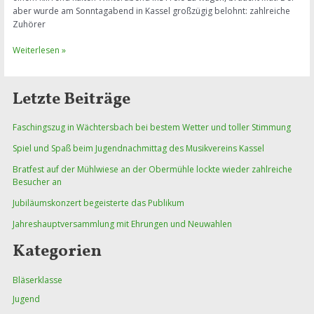
aber wurde am Sonntagabend in Kassel großzügig belohnt: zahlreiche
Zuhörer
Adventspielen
Weiterlesen »
auf
dem
Kasseler
Letzte Beiträge
Kirchplatz
lockte
Faschingszug in Wächtersbach bei bestem Wetter und toller Stimmung
viele
Zuhörer
Spiel und Spaß beim Jugendnachmittag des Musikvereins Kassel
Bratfest auf der Mühlwiese an der Obermühle lockte wieder zahlreiche
Besucher an
Jubiläumskonzert begeisterte das Publikum
Jahreshauptversammlung mit Ehrungen und Neuwahlen
Kategorien
Bläserklasse
Jugend