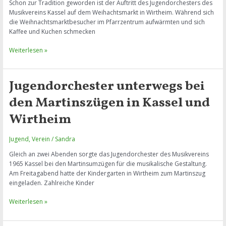
Schon zur Tradition geworden ist der Auftritt des Jugendorchesters des
Musikvereins Kassel auf dem Weihachtsmarkt in Wirtheim. Während sich
die Weihnachtsmarktbesucher im Pfarrzentrum aufwärmten und sich
Kaffee und Kuchen schmecken
Jugendorchester
Weiterlesen »
erfreut
Zuhörer
beim
Jugendorchester unterwegs bei
Weihnachtsmarkt
in
den Martinszügen in Kassel und
Wirtheim
Wirtheim
Jugend
,
Verein
/
Sandra
Gleich an zwei Abenden sorgte das Jugendorchester des Musikvereins
1965 Kassel bei den Martinsumzügen für die musikalische Gestaltung.
Am Freitagabend hatte der Kindergarten in Wirtheim zum Martinszug
eingeladen. Zahlreiche Kinder
Jugendorchester
Weiterlesen »
unterwegs
bei