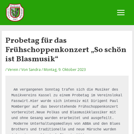
Zum
Inhalt
springen
Main
Menu
Probetag für das
Frühschoppenkonzert „So schön
ist Blasmusik“
/
Verein
/ Von
Sandra
/
Montag, 9. Oktober 2023
Am vergangenen Sonntag trafen sich die Musiker des 
Musikvereins Kassel zu einem Probetag im Vereinslokal 
Fasswirt.Hier wurde sich intensiv mit Dirigent Paul 
Momberger auf das bevorstehende Frühschoppenkonzert 
vorbereitet.Neue Polkas und Blasmusikklassiker mit 
und ohne Gesang wurden erarbeitet und ausgefeilt. 
Moderne Unterhaltungsmedleys von ABBA und den Blues 
Brothers und traditionelle und neue Märsche wurden 