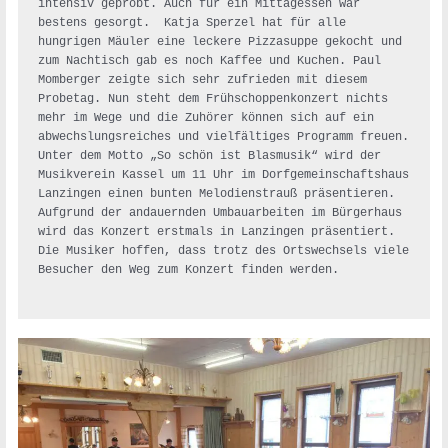
intensiv geprobt. Auch für ein Mittagessen war 
bestens gesorgt.
Katja Sperzel hat für alle 
hungrigen Mäuler eine leckere Pizzasuppe gekocht und 
zum Nachtisch gab es noch Kaffee und Kuchen. Paul 
Momberger zeigte sich sehr zufrieden mit diesem 
Probetag. Nun steht dem Frühschoppenkonzert nichts 
mehr im Wege und die Zuhörer können sich auf ein 
abwechslungsreiches und vielfältiges Programm freuen. 
Unter dem Motto „So schön ist Blasmusik“ wird der 
Musikverein Kassel um 11 Uhr im Dorfgemeinschaftshaus 
Lanzingen einen bunten Melodienstrauß präsentieren. 
Aufgrund der andauernden Umbauarbeiten im Bürgerhaus 
wird das Konzert erstmals in Lanzingen präsentiert. 
Die Musiker hoffen, dass trotz des Ortswechsels viele 
Besucher den Weg zum Konzert finden werden. 