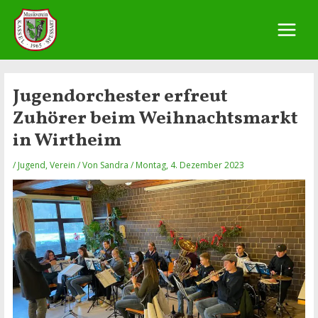
Zum
Inhalt
springen
Main
Menu
Jugendorchester erfreut
Zuhörer beim Weihnachtsmarkt
in Wirtheim
/
Jugend
,
Verein
/ Von
Sandra
/
Montag, 4. Dezember 2023